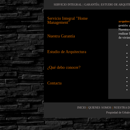
SERVICIO INTEGRAL |
GARANTÍA |
ESTUDIO DE ARQUIT
Servicio Integral "Home
arquite
Management"
gestión 
Nuestra 
realizar
Nuestra Garantía
de vivie
Estudio de Arquitectura
¿Qué debo conocer?
Contacta
INICIO
|
QUIENES SOMOS
|
NUESTRA D
Propiedad de Urbale