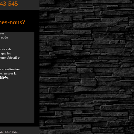
143 545
mes-nous?
ces
 et de
ervice de
 que les
tre objectif et
e coordination,
e, assurer la
lifi�s.
nstruction
t et des
m�diaire de
AL
|
CONTACT