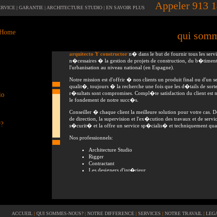
Appeler 913 
RVICE |
GARANTIE |
ARCHITECTURE STUDIO |
EN SAVOIR PLUS
 "Home
qui som
arquitecto Y constructor
n� dans le but de fournir tous les servi
n�cessaires � la gestion de projets de construction, du b�timent
l'urbanisation au niveau national (en Espagne).
Notre mission est d'offrir � nos clients un produit final ou d'un s
qualit�, toujours � la recherche une fois que les d�tails de sorte
r�sultats sont compromises. Compl�te satisfaction du client est no
io
le fondement de notre succ�s.
Conseiller � chaque client la meilleure solution pour votre cas. D
de direction, la supervision et l'ex�cution des travaux et de servic
r?
s�curit� et la offre un service sp�cialis� et techniquement qua
Nos professionnels:
Architecture Studio
Rigger
Contractant
Les designers d'int�rieur
Urban D�partement juridique
Centrale d'achats et de conseils pour les mat�riaux de co
Comme une entreprise sp�cialis�e dans le conseil en managemen
projets de d�veloppement, nous offrons des conseils par l'inter
notre �quipe et de services adapt�s � vos besoins.
ACCUEIL
|
QUI SOMMES-NOUS?
|
NOTRE DIFFERENCE
|
SERVICES
|
NOTRE TRAVAIL
|
LEG